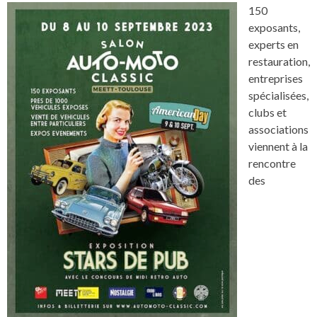
150
exposants,
experts en
restauration,
entreprises
spécialisées,
clubs et
associations
viennent à la
rencontre
des