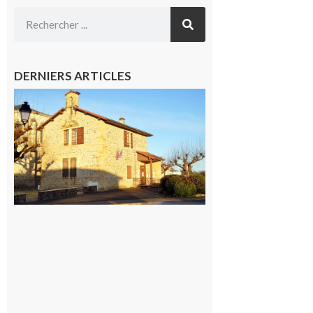
DERNIERS ARTICLES
Franquevielle
: La fête au
village !
7 août 2026