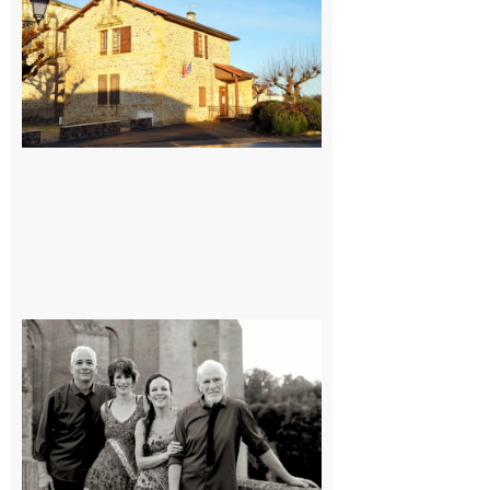
village !
7 août 2026
Rieux-
Volvestre
« Canaletto »
en concert !
7 août 2026