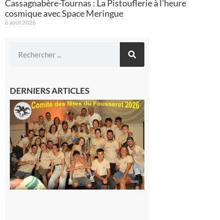
Cassagnabère-Tournas : La Pistouflerie à l’heure
cosmique avec Space Meringue
6 août 2026
DERNIERS ARTICLES
Le
Fousseret :
la Fête de
la Saint-
Pierre est
terminée,
les Vikings
sont
rentrés
chez eux
6 août 2026