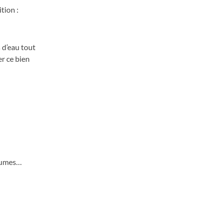
tion :
 d’eau tout
r ce bien
égumes…