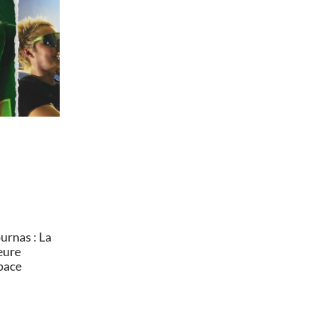
rnas : La
heure
pace