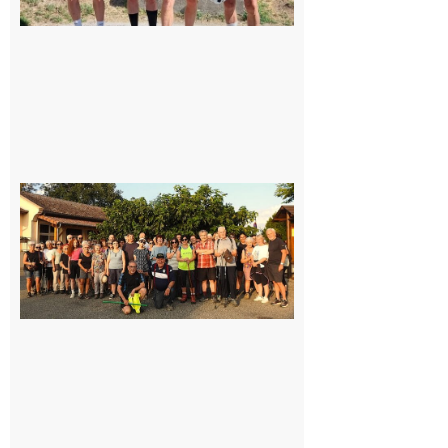
Saint-
Araille :
la
dernière
rando à
la
fraîche
de la
saison
était à
Cazac
8 août
2026