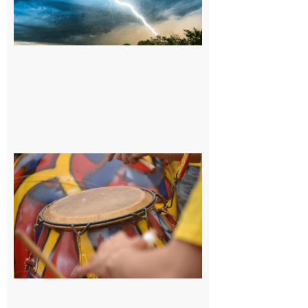
orange pour
orages sur le
département de
la Haute-
Garonne
9 août 2026
Latoue :
Initiation
à la
batucada,
pour
apprendre
les
rythmes
brésiliens
avec
Lacunapa
9 août 2026