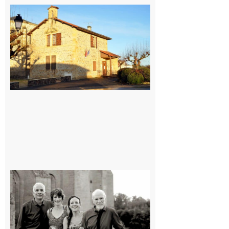
Franquevielle
: La fête au
village !
7 août 2026
Rieux-
Volvestre
« Canaletto »
en concert !
7 août 2026