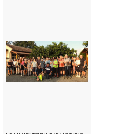
Saint-
Araille :
la
dernière
rando à
la
fraîche
de la
saison
était à
Cazac
8 août
2026