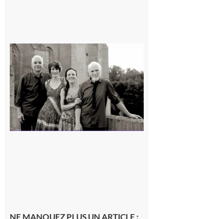
Rieux-
Volvestre
« Canaletto »
en concert !
7 août 2026
NE MANQUEZ PLUS UN ARTICLE :