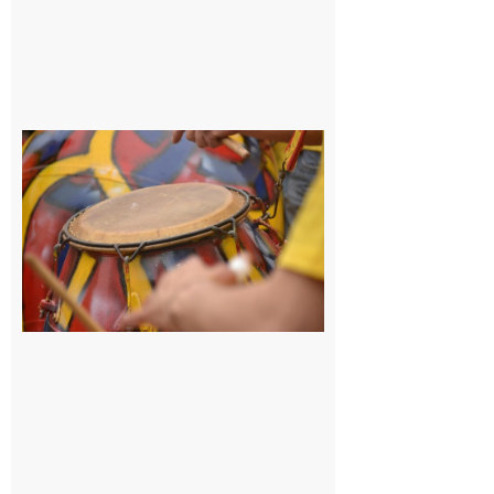
Latoue :
Initiation
à la
batucada,
pour
apprendre
les
rythmes
brésiliens
avec
Lacunapa
9 août 2026