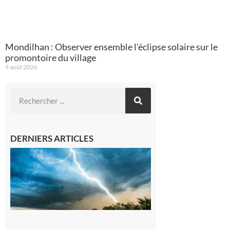
Mondilhan : Observer ensemble l’éclipse solaire sur le
promontoire du village
9 août 2026
DERNIERS ARTICLES
09/08/26 :
Vigilance
météorologique
orange pour
orages sur le
département de
la Haute-
Garonne
9 août 2026