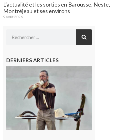
L’actualité et les sorties en Barousse, Neste,
Montréjeau et ses environs
9 août 2026
DERNIERS ARTICLES
Aurignac :
Flûtes
ancestrales
et
observation
céleste au
Musée de
l’Aurignacien
pour un
voyage hors
du temps
10 août 2026