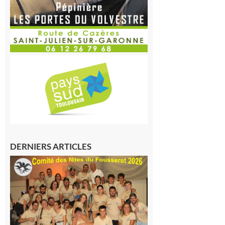
DERNIERS ARTICLES
Le
Fousseret :
la Fête de
la Saint-
Pierre est
terminée,
les Vikings