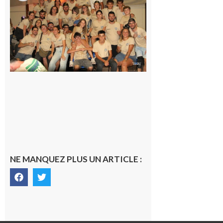
la Fête de
la Saint-
Pierre est
terminée,
les Vikings
sont
rentrés
chez eux
6 août 2026
NE MANQUEZ PLUS UN ARTICLE :