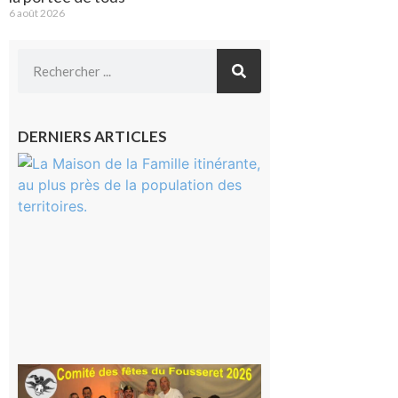
6 août 2026
DERNIERS ARTICLES
Castelnau-
Magnoac :
La rentrée
scolaire ?
Même pas
peur, avec
la Maison
de la
Famille
itinérante
7 août 2026
Le
Fousseret :