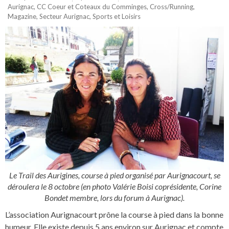
Aurignac
,
CC Coeur et Coteaux du Comminges
,
Cross/Running
,
Magazine
,
Secteur Aurignac
,
Sports et Loisirs
Le Trail des Aurigines, course à pied organisé par Aurignacourt, se
déroulera le 8 octobre (en photo Valérie Boisi coprésidente, Corine
Bondet membre, lors du forum à Aurignac).
L’association Aurignacourt prône la course à pied dans la bonne
humeur. Elle existe depuis 5 ans environ sur Aurignac et compte