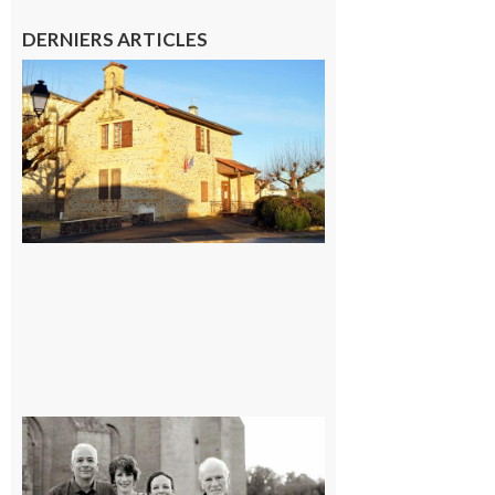
DERNIERS ARTICLES
Franquevielle
: La fête au
village !
7 août 2026
Rieux-
Volvestre
« Canaletto »
en concert !