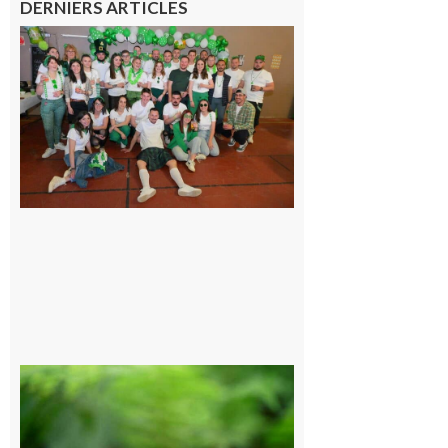
DERNIERS ARTICLES
Boulogne-
sur-Gesse :
Quatre jours
de fête avec
le Comité, un
programme
exceptionnel
6 août 2026
Comminges
et Piémont
Pyrénéen :
Consultation