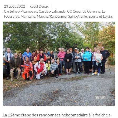
23 août 2022
Raoul Denax
Castelnau-Picampeau
,
Casties-Labrande
,
CC Coeur de Garonne
,
Le
Fousseret
,
Magazine
,
Marche/Randonnée
,
Saint-Araille
,
Sports et Loisirs
La 12ème étape des randonnées hebdomadaire à la fraîche a