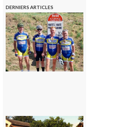
DERNIERS ARTICLES
Montréjeau
: Les sorties
du
Montréjeau
cyclo club
8 août 2026
Saint-
Araille :