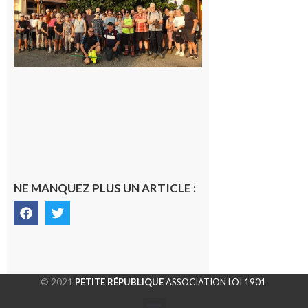
la
dernière
rando à
la
fraîche
de la
saison
était à
Cazac
8 août
2026
NE MANQUEZ PLUS UN ARTICLE :
© 2021
PETITE RÉPUBLIQUE
ASSOCIATION LOI 1901