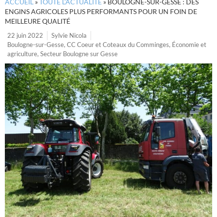
ACCUEIL
»
TOUTE L’ACTUALITÉ
»
BOULOGNE-SUR-GESSE : DES
ENGINS AGRICOLES PLUS PERFORMANTS POUR UN FOIN DE
MEILLEURE QUALITÉ
22 juin 2022
Sylvie Nicola
Boulogne-sur-Gesse
,
CC Coeur et Coteaux du Comminges
,
Économie et
agriculture
,
Secteur Boulogne sur Gesse