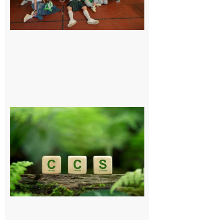
programme
exceptionnel
6 août 2026
Comminges
et Piémont
Pyrénéen :
Consultation
publique sur
le projet de
stockage
souterrain
de CO2
5 août 2026