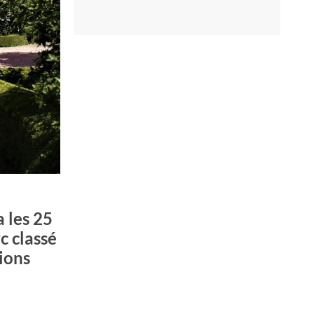
 les 25
c classé
tions