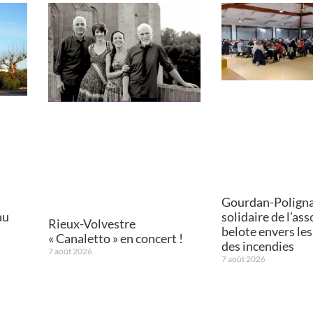
Gourdan-Poligna
solidaire de l’as
au
Rieux-Volvestre
belote envers les
« Canaletto » en concert !
des incendies
7 août 2026
7 août 2026