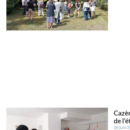
Cazèr
de l’é
26 juin 