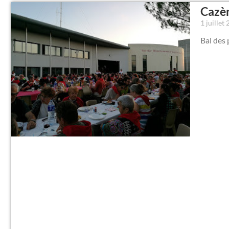
Cazèr
1 juillet
Bal des 