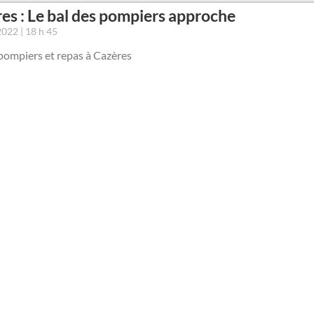
es : Le bal des pompiers approche
 2022
18 h 45
pompiers et repas à Cazères