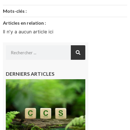
Mots-clés :
Articles en relation :
Il n'y a aucun article ici
DERNIERS ARTICLES
Comminges
et Piémont
Pyrénéen :
Consultation
publique sur
le projet de
stockage
souterrain
de CO2