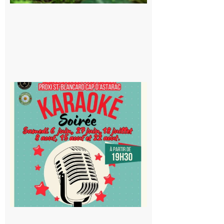
5 août 2026
Saint-
Blancard
Cap
d’Astarac
: Soirée
karaoké
au Proxi,
à vous le
micro !
5 août 2026