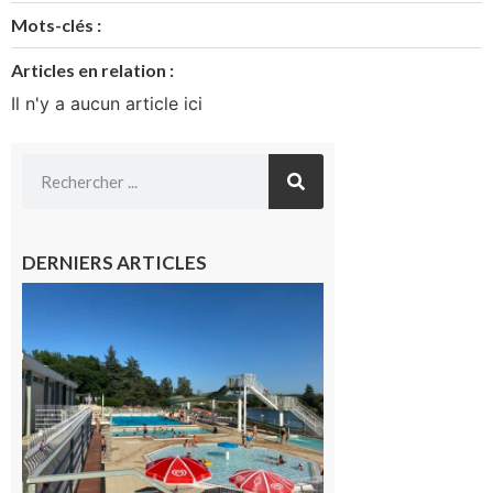
Mots-clés :
Articles en relation :
Il n'y a aucun article ici
DERNIERS ARTICLES
Boulogne-
sur-Gesse :
Une
convention
entre la
Mairie et
le Collège
pour la
piscine
8 août 2026