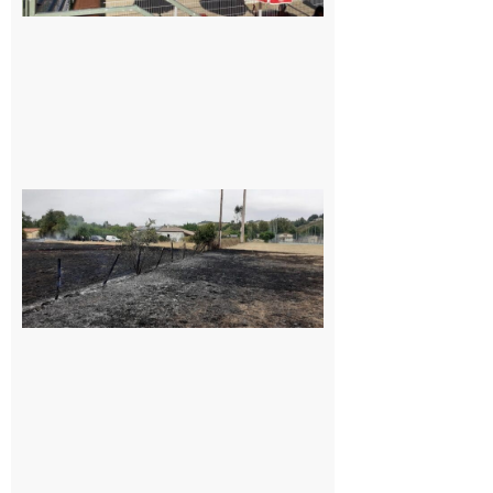
Montesquieu-
Volvestre : la
commune
appelle à la
vigilance face
au risque
d’incendie
8 août 2026