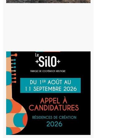
d’incendie
8 août 2026
Aurignac
: La
Cafetière
participe
au projet
Musiques
actuelles
et Tiers-
lieux,
avec le
SilO
8 août 2026