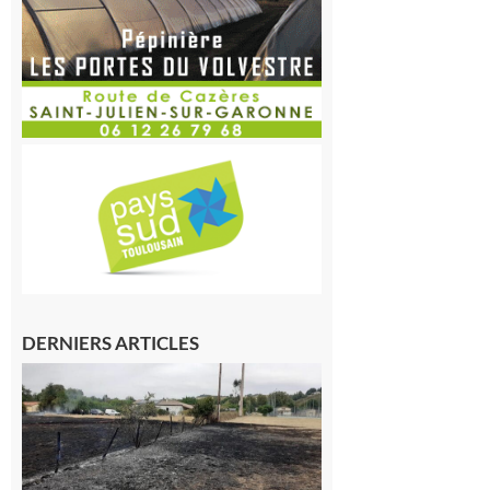
DERNIERS ARTICLES
Montesquieu-
Volvestre : la
commune
appelle à la
vigilance face
au risque