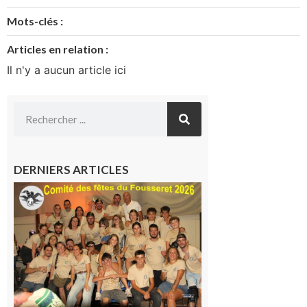
Mots-clés :
Articles en relation :
Il n'y a aucun article ici
DERNIERS ARTICLES
Le
Fousseret :
la Fête de
la Saint-
Pierre est
terminée,
les Vikings
sont
rentrés
chez eux