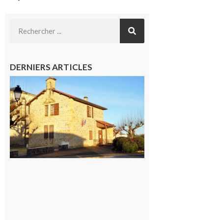
DERNIERS ARTICLES
Franquevielle
: La fête au
village !
7 août 2026