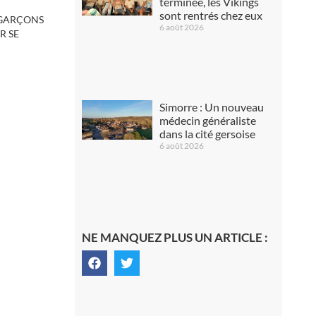
terminée, les Vikings
sont rentrés chez eux
 GARÇONS
6 août 2026
R SE
Simorre : Un nouveau
médecin généraliste
dans la cité gersoise
6 août 2026
NE MANQUEZ PLUS UN ARTICLE :