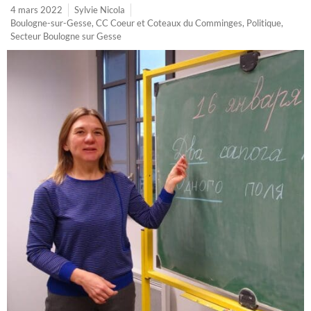
4 mars 2022
Sylvie Nicola
Boulogne-sur-Gesse
,
CC Coeur et Coteaux du Comminges
,
Politique
,
Secteur Boulogne sur Gesse