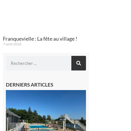
Franquevielle : La fête au village !
7 août 2026
DERNIERS ARTICLES
Boulogne-
sur-Gesse :
Une
convention
entre la
Mairie et le
Collège