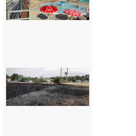
pour la
piscine
8 août 2026
Montesquieu-
Volvestre : la
commune
appelle à la
vigilance face
au risque
d’incendie
8 août 2026