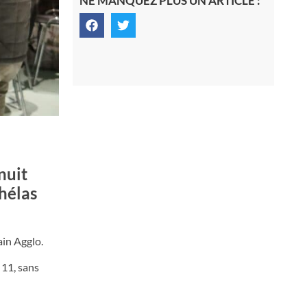
NE MANQUEZ PLUS UN ARTICLE :
nuit
 hélas
ain Agglo.
 11, sans