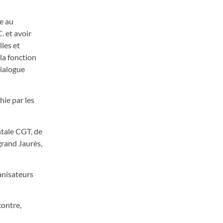
e au
. et avoir
les et
la fonction
dialogue
hie par les
ntale CGT, de
grand Jaurès,
anisateurs
contre,