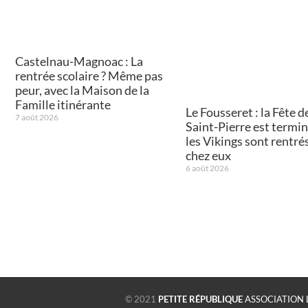
Castelnau-Magnoac : La
rentrée scolaire ? Même pas
peur, avec la Maison de la
Famille itinérante
Le Fousseret : la Fête de
7 août 2026
Saint-Pierre est termin
les Vikings sont rentré
chez eux
6 août 2026
© 2021
PETITE RÉPUBLIQUE
ASSOCIATION 