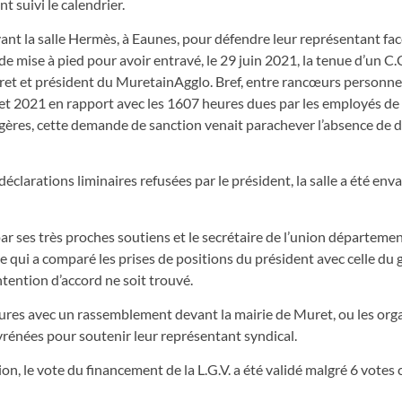
t suivi le calendrier.
ant la salle Hermès, à Eaunes, pour défendre leur représentant fac
mise à pied pour avoir entravé, le 29 juin 2021, la tenue d’un C.C
Muret et président du MuretainAgglo. Bref, entre rancœurs personnel
illet 2021 en rapport avec les 1607 heures dues par les employés de 
agères, cette demande de sanction venait parachever l’absence de 
clarations liminaires refusées par le président, la salle a été enva
ar ses très proches soutiens et le secrétaire de l’union départeme
 qui a comparé les prises de positions du président avec celle du 
tention d’accord ne soit trouvé.
eures avec un rassemblement devant la mairie de Muret, ou les org
rénées pour soutenir leur représentant syndical.
 le vote du financement de la L.G.V. a été validé malgré 6 votes 