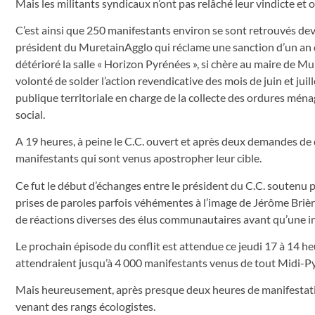
Mais les militants syndicaux n’ont pas relâché leur vindicte et on
C’est ainsi que 250 manifestants environ se sont retrouvés dev
président du MuretainAgglo qui réclame une sanction d’un an de 
détérioré la salle « Horizon Pyrénées », si chère au maire de 
volonté de solder l’action revendicative des mois de juin et ju
publique territoriale en charge de la collecte des ordures mén
social.
A 19 heures, à peine le C.C. ouvert et après deux demandes de dé
manifestants qui sont venus apostropher leur cible.
Ce fut le début d’échanges entre le président du C.C. soutenu p
prises de paroles parfois véhémentes à l’image de Jérôme Brière
de réactions diverses des élus communautaires avant qu’une in
Le prochain épisode du conflit est attendue ce jeudi 17 à 14 h
attendraient jusqu’à 4 000 manifestants venus de tout Midi-Py
Mais heureusement, après presque deux heures de manifestation,
venant des rangs écologistes.