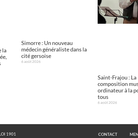
Simorre : Un nouveau
médecin généraliste dans la
 la
cité gersoise
ée,
6 août 2026
s
Saint-Frajou : La
composition mus
ordinateur à la p
tous
6 août 2026
LOI 1901
CONTACT
MEN