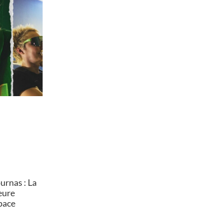
rnas : La
heure
pace