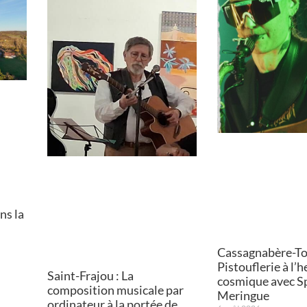
ns la
Cassagnabère-Tou
Pistouflerie à l’
Saint-Frajou : La
cosmique avec S
composition musicale par
Meringue
ordinateur à la portée de