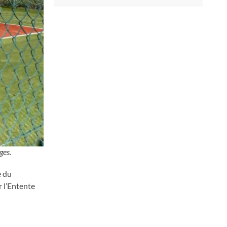
ges.
e du
r l’Entente