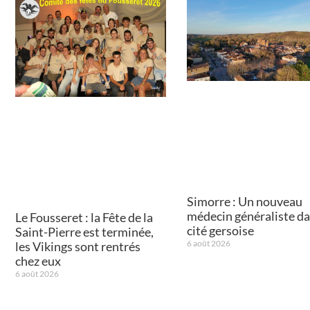
Simorre : Un nouveau
médecin généraliste da
Le Fousseret : la Fête de la
cité gersoise
Saint-Pierre est terminée,
6 août 2026
les Vikings sont rentrés
chez eux
6 août 2026