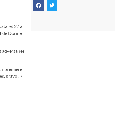
ustaret 27 à
nt de Dorine
s adversaires
eur première
es, bravo ! »