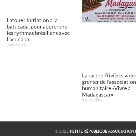
Latoue : Initiation à la
batucada, pour apprendre
les rythmes brésiliens avec
Lacunapa
9 août 2026
Labarthe-Rivière: vide
grenier de l’association
humanitaire «Vivre à
Madagascar»
9 août 2026
© 2021
PETITE RÉPUBLIQUE
ASSOCIATION 