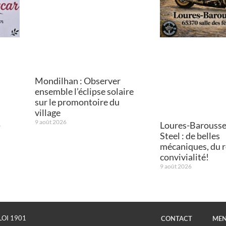
Mondilhan : Observer
ensemble l’éclipse solaire
sur le promontoire du
village
9 août 2026
-
Loures-Barousse
Steel : de belles
mécaniques, du ro
convivialité!
9 août 2026
LOI 1901
CONTACT
MEN