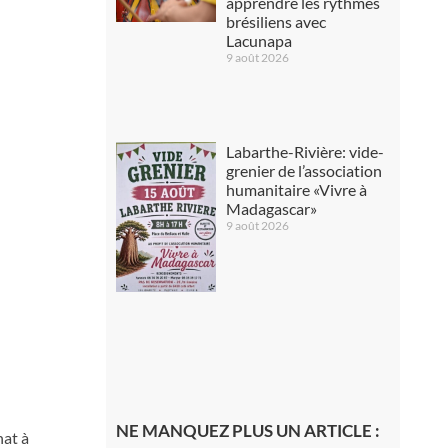
apprendre les rythmes
brésiliens avec
Lacunapa
9 août 2026
Labarthe-Rivière: vide-
grenier de l’association
humanitaire «Vivre à
Madagascar»
9 août 2026
NE MANQUEZ PLUS UN ARTICLE :
nat à