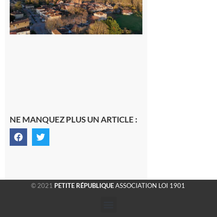
généraliste
dans la cité
gersoise
6 août 2026
NE MANQUEZ PLUS UN ARTICLE :
© 2021
PETITE RÉPUBLIQUE
ASSOCIATION LOI 1901