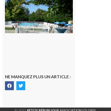
Une soirée
festive en
nocturne à
la piscine
municipale
de Rieux-
Volvestre.
7 août 2026
NE MANQUEZ PLUS UN ARTICLE :
© 2021
PETITE RÉPUBLIQUE
ASSOCIATION LOI 1901