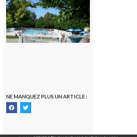
Une soirée
festive en
nocturne à
la piscine
municipale
de Rieux-
Volvestre.
7 août 2026
NE MANQUEZ PLUS UN ARTICLE :