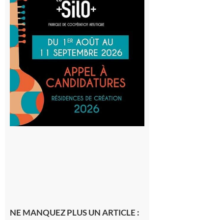
: La
Cafetière
participe
au projet
Musiques
actuelles
et Tiers-
lieux,
avec le
SilO
8 août 2026
NE MANQUEZ PLUS UN ARTICLE :