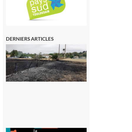
DERNIERS ARTICLES
Montesquieu-
Volvestre : la
commune
appelle à la
vigilance face
au risque
d’incendie
8 août 2026
Aurignac