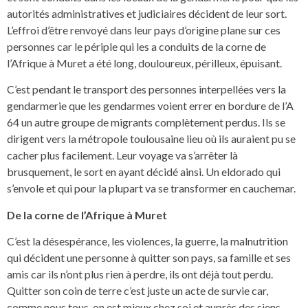
autorités administratives et judiciaires décident de leur sort.
L’effroi d’être renvoyé dans leur pays d’origine plane sur ces
personnes car le périple qui les a conduits de la corne de
l’Afrique à Muret a été long, douloureux, périlleux, épuisant.
C’est pendant le transport des personnes interpellées vers la
gendarmerie que les gendarmes voient errer en bordure de l’A
64 un autre groupe de migrants complètement perdus. Ils se
dirigent vers la métropole toulousaine lieu où ils auraient pu se
cacher plus facilement. Leur voyage va s’arrêter là
brusquement, le sort en ayant décidé ainsi. Un eldorado qui
s’envole et qui pour la plupart va se transformer en cauchemar.
De la corne de l’Afrique à Muret
C’est la désespérance, les violences, la guerre, la malnutrition
qui décident une personne à quitter son pays, sa famille et ses
amis car ils n’ont plus rien à perdre, ils ont déjà tout perdu.
Quitter son coin de terre c’est juste un acte de survie car,
comme nous tous, on est mieux chez soi et auprès des siens.