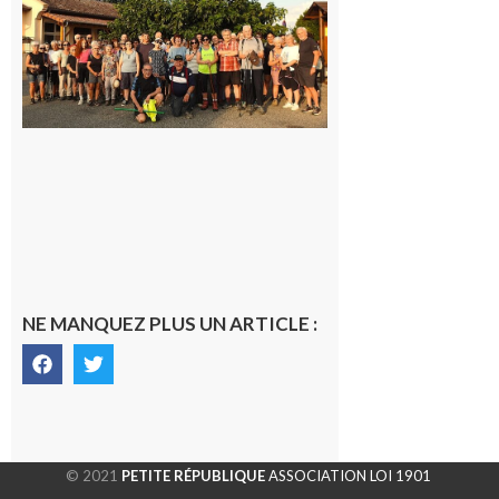
Araille :
la
dernière
rando à
la
fraîche
de la
saison
était à
Cazac
8 août
2026
NE MANQUEZ PLUS UN ARTICLE :
© 2021
PETITE RÉPUBLIQUE
ASSOCIATION LOI 1901