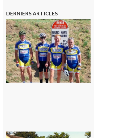
DERNIERS ARTICLES
Montréjeau
: Les sorties
du
Montréjeau
cyclo club
8 août 2026
Saint-