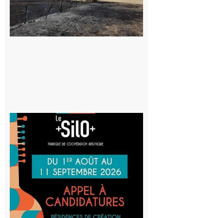
appelle à la
vigilance face
au risque
d’incendie
8 août 2026
Aurignac
: La
Cafetière
participe
au projet
Musiques
actuelles
et Tiers-
lieux,
avec le
SilO