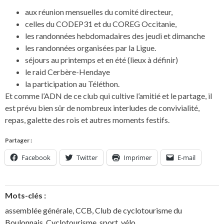
aux réunion mensuelles du comité directeur,
celles du CODEP31 et du COREG Occitanie,
les randonnées hebdomadaires des jeudi et dimanche
les randonnées organisées par la Ligue.
séjours au printemps et en été (lieux à définir)
le raid Cerbère-Hendaye
la participation au Téléthon.
Et comme l’ADN de ce club qui cultive l’amitié et le partage, il
est prévu bien sûr de nombreux interludes de convivialité,
repas, galette des rois et autres moments festifs.
Partager :
Facebook
Twitter
Imprimer
E-mail
Mots-clés :
assemblée générale
,
CCB
,
Club de cyclotourisme du
Boulonnais
,
Cyclotourisme
,
sport
,
vélo