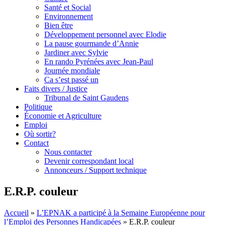
Santé et Social
Environnement
Bien être
Développement personnel avec Elodie
La pause gourmande d’Annie
Jardiner avec Sylvie
En rando Pyrénées avec Jean-Paul
Journée mondiale
Ca s’est passé un
Faits divers / Justice
Tribunal de Saint Gaudens
Politique
Économie et Agriculture
Emploi
Où sortir?
Contact
Nous contacter
Devenir correspondant local
Annonceurs / Support technique
E.R.P. couleur
Accueil
»
L’EPNAK a participé à la Semaine Européenne pour
l’Emploi des Personnes Handicapées
»
E.R.P. couleur