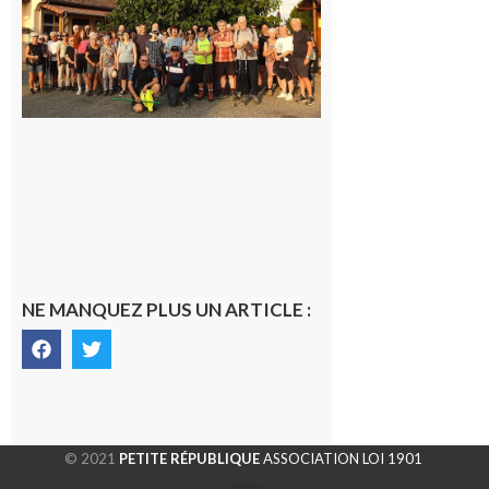
la
dernière
rando à
la
fraîche
de la
saison
était à
Cazac
8 août
2026
NE MANQUEZ PLUS UN ARTICLE :
© 2021
PETITE RÉPUBLIQUE
ASSOCIATION LOI 1901