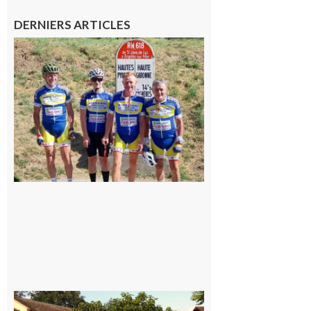
DERNIERS ARTICLES
Montréjeau
: Les sorties
du
Montréjeau
cyclo club
8 août 2026
Saint-
Araille :