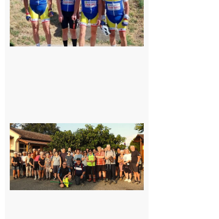
Saint-
Araille :
la
dernière
rando à
la
fraîche
de la
saison
était à