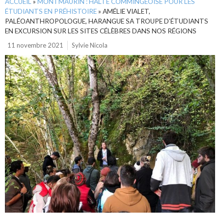
ACCUEIL
»
MONTMAURIN : HALTE COMMINGEOISE POUR LES
ÉTUDIANTS EN PRÉHISTOIRE
»
AMÉLIE VIALET,
PALÉOANTHROPOLOGUE, HARANGUE SA TROUPE D’ÉTUDIANTS
EN EXCURSION SUR LES SITES CÉLÈBRES DANS NOS RÉGIONS
11 novembre 2021
Sylvie Nicola