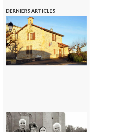
DERNIERS ARTICLES
Franquevielle
: La fête au
village !
7 août 2026
Rieux-
Volvestre
« Canaletto »
en concert !