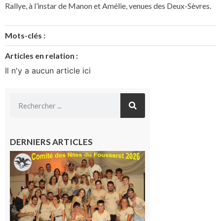
Rallye, à l’instar de Manon et Amélie, venues des Deux-Sèvres.
Mots-clés :
Articles en relation :
Il n'y a aucun article ici
DERNIERS ARTICLES
Le
Fousseret :
la Fête de
la Saint-
Pierre est
terminée,
les Vikings