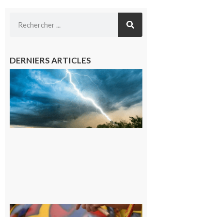
DERNIERS ARTICLES
09/08/26 :
Vigilance
météorologique
orange pour
orages sur le
département de
la Haute-
Garonne
9 août 2026
Latoue :