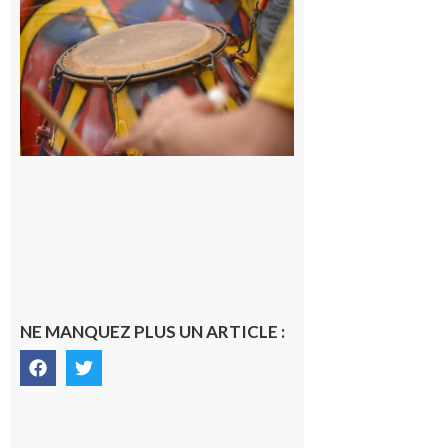
Initiation
à la
batucada,
pour
apprendre
les
rythmes
brésiliens
avec
Lacunapa
9 août 2026
NE MANQUEZ PLUS UN ARTICLE :