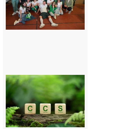
le Comité,
un
programme
exceptionnel
6 août 2026
Comminges
et Piémont
Pyrénéen :
Consultation
publique sur
le projet de
stockage
souterrain
de CO2
5 août 2026