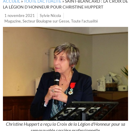
ACCUEIL
»
TOUTE L’ACTUALITÉ
»
SAINT-BLANCARD : LA CROIX DE
LA LÉGION D’HONNEUR POUR CHRISTINE HUPPERT
1 novembre 2021
Sylvie Nicola
Magazine
,
Secteur Boulogne sur Gesse
,
Toute l'actualité
Christine Huppert a reçu la Croix de la Légion d'Honneur pour sa
remarquable carrière professionnelle.