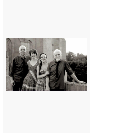
Rieux-
Volvestre
« Canaletto »
en concert !
7 août 2026