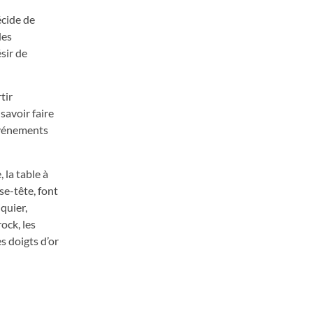
écide de
des
sir de
tir
savoir faire
 événements
 la table à
sse-tête, font
iquier,
ock, les
s doigts d’or