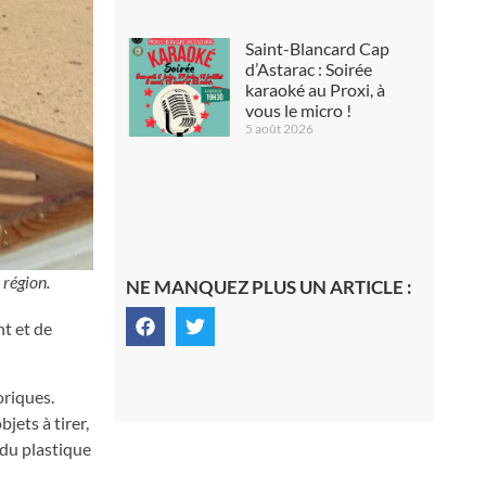
Saint-Blancard Cap
d’Astarac : Soirée
karaoké au Proxi, à
vous le micro !
5 août 2026
 région.
NE MANQUEZ PLUS UN ARTICLE :
nt et de
oriques.
jets à tirer,
 du plastique