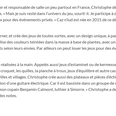
ier et responsable de salle un peu partout en France, Christophe d
 « Mais je suis resté dans l’univers du jeu, sourit-il. Je participe à 
jeux pour des événements privés. » Caz n’lud est née en 2015 de ce dé
ourner, et crée des jeux de toutes sortes, avec un design unique, à par
tilise des couleurs teintées dans la masse à base de plantes, avec un 
ents selon leurs envies. Par ailleurs on peut louer les jeux pour des
réalisées à la main. Appelés aussi jeux d’estaminet ou de kermesse,
 croquet, les quilles, la planche à trous, jeux d’équilibre et autre ca
illes et villages. Christophe crée aussi des plateaux et pièces d’éch
ion d’une guitare électrique. Car il est bassiste dans un groupe de r
 de mon copain Benjamin Calmont, luthier à Simorre. » Christophe a de
des notes.