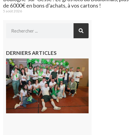
de 6000€ en bons d’achats, à vos cartons !
5 août 2026
DERNIERS ARTICLES
Boulogne-
sur-Gesse :
Quatre jours
de fête avec
le Comité, un
programme
exceptionnel
6 août 2026