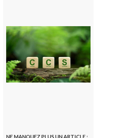
Comminges
et Piémont
Pyrénéen :
Consultation
publique sur
le projet de
stockage
souterrain
de CO2
5 août 2026
NE MANQUEZ PLUS UN ARTICLE :