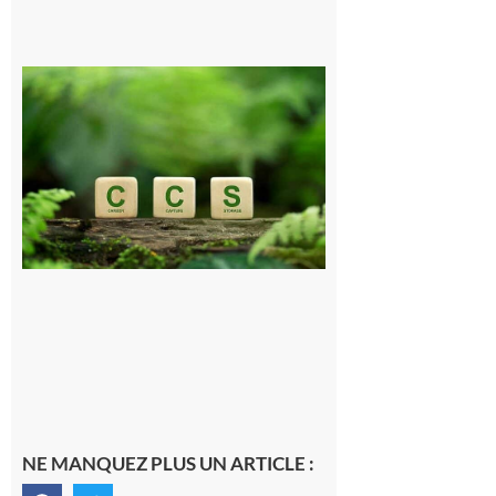
Comminges
et Piémont
Pyrénéen :
Consultation
publique sur
le projet de
stockage
souterrain
de CO2
5 août 2026
NE MANQUEZ PLUS UN ARTICLE :