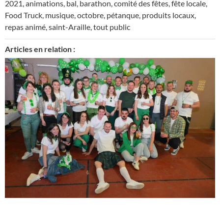
2021
,
animations
,
bal
,
barathon
,
comité des fêtes
,
fête locale
,
Food Truck
,
musique
,
octobre
,
pétanque
,
produits locaux
,
repas animé
,
saint-Araille
,
tout public
Articles en relation :