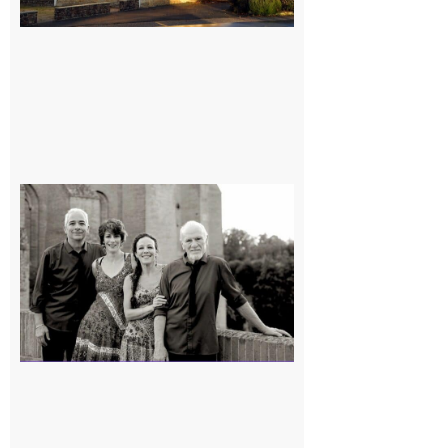
Rieux-
Volvestre
« Canaletto »
en concert !
7 août 2026