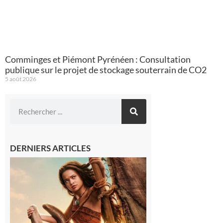
Comminges et Piémont Pyrénéen : Consultation
publique sur le projet de stockage souterrain de CO2
5 août 2026
DERNIERS ARTICLES
Boulogne-
sur-Gesse :
Ciné
Lumière,
demandez
le
programme